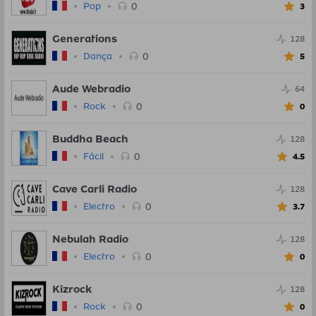
0
Pop
3
Generations
128
0
Dança
5
Aude Webradio
64
0
Rock
0
Buddha Beach
128
0
Fácil
4.5
Cave Carli Radio
128
0
Electro
3.7
Nebulah Radio
128
0
Electro
0
Kizrock
128
0
Rock
0