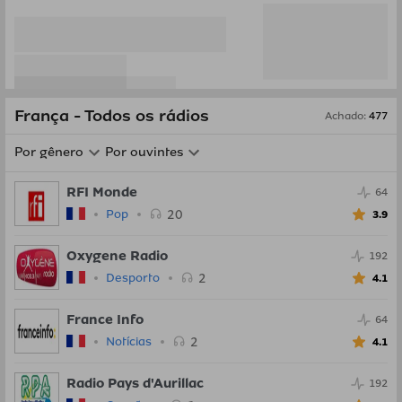
França - Todos os rádios
Achado
:
477
Por gênero
Por ouvintes
RFI Monde
64
20
Pop
3.9
Oxygene Radio
192
2
Desporto
4.1
France Info
64
2
Notícias
4.1
Radio Pays d'Aurillac
192