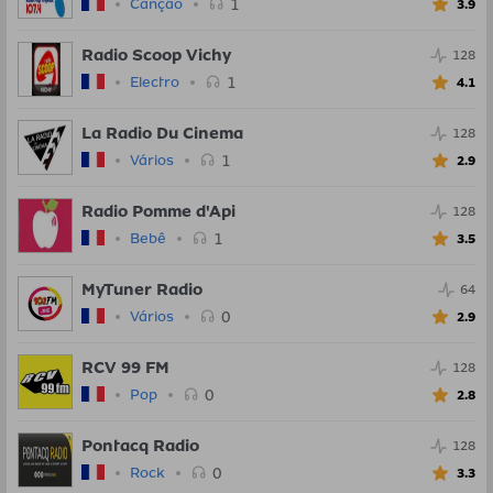
1
Canção
3.9
Radio Scoop Vichy
128
1
Electro
4.1
La Radio Du Cinema
128
1
Vários
2.9
Radio Pomme d'Api
128
1
Bebê
3.5
MyTuner Radio
64
0
Vários
2.9
RCV 99 FM
128
0
Pop
2.8
Pontacq Radio
128
0
Rock
3.3