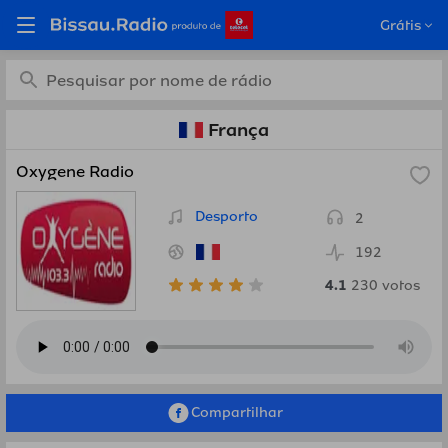
Estações de rádio online
Grátis
grátis de França em
Bissau.Radio
França
Oxygene Radio
Desporto
2
192
4.1
230
votos
Compartilhar