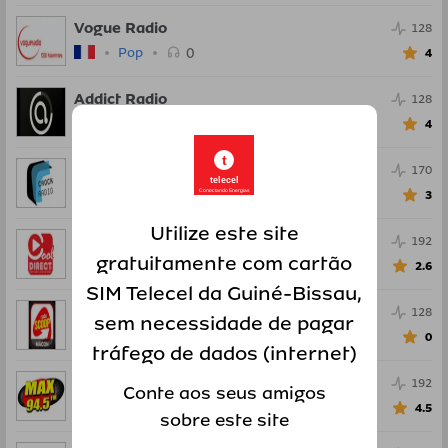
Vogue Radio
128
0
Pop
4
Addict Radio
128
0
Rock
4
t
C Rock Radio
170
telecel
0
Rock
Conectando Energias
3
Utilize este site
Radio Cool Direct L'air du sud
192
gratuitamente com cartão
0
Pop
2.6
SIM Telecel da Guiné-Bissau,
Radio Scoop Macon
128
sem necessidade de pagar
0
Pop
0
tráfego de dados (internet)
Max FM
192
Conte aos seus amigos
0
Dança
4.5
sobre este site