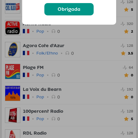
Radio Ciel Bleu
128
Obrigada
0
Rock
5
Active Radio
320
0
Pop
2
Agora Cote d'Azur
128
0
Folk/Ethno
3.5
Plage FM
64
0
Pop
0
La Voix du Bearn
192
0
Pop
0
100percent Radio
128
0
Pop
5
RDL Radio
128