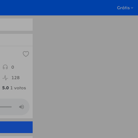
 França em Bissau.Radio
Grátis
0
128
5.0
1
votos