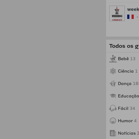
week
Todos os 
Bebê
13
Ciência
1
Dança
18
Educaçã
Fácil
34
Humor
4
Notícias