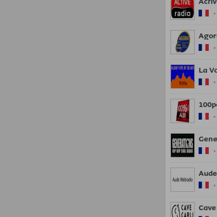
Acti
Agor
La V
100p
Gene
Aude
Cave 