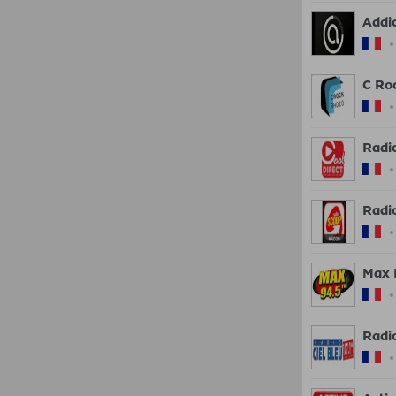
Addi
C Ro
Radio
Radi
Max 
Radio