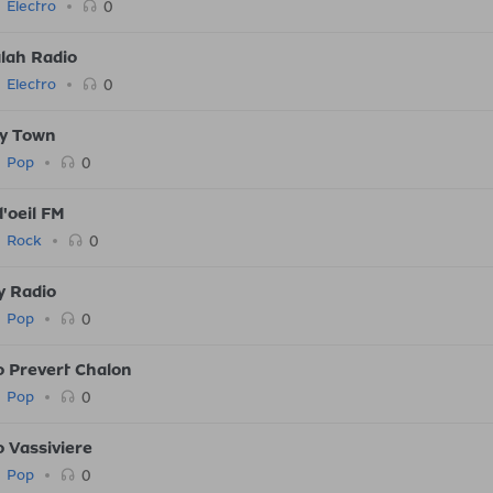
0
Electro
lah Radio
0
Electro
y Town
0
Pop
d'oeil FM
0
Rock
y Radio
0
Pop
o Prevert Chalon
0
Pop
o Vassiviere
0
Pop