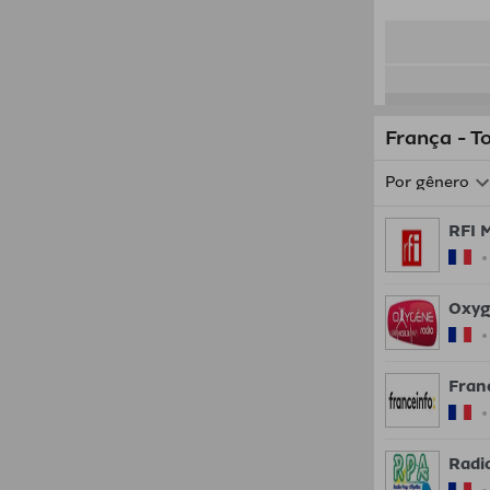
França - T
Por gênero
RFI 
Oxyg
Fran
Radio