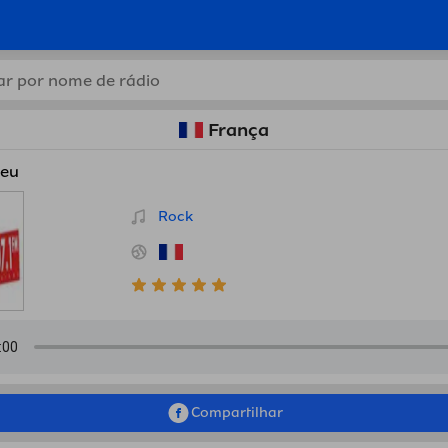
es de rádio online grátis de
França
leu
Rock
Compartilhar