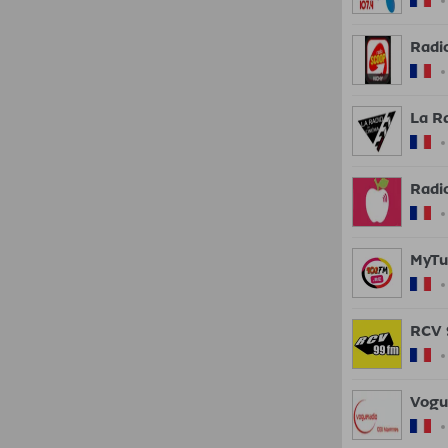
Radi
La R
Radi
MyTu
RCV 
Vogu