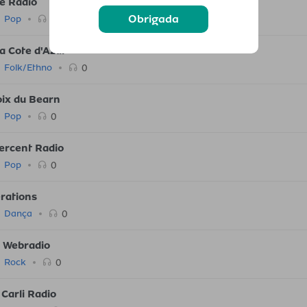
ve Radio
Obrigada
0
Pop
a Cote d'Azur
0
Folk/Ethno
oix du Bearn
0
Pop
ercent Radio
0
Pop
rations
0
Dança
 Webradio
0
Rock
Carli Radio