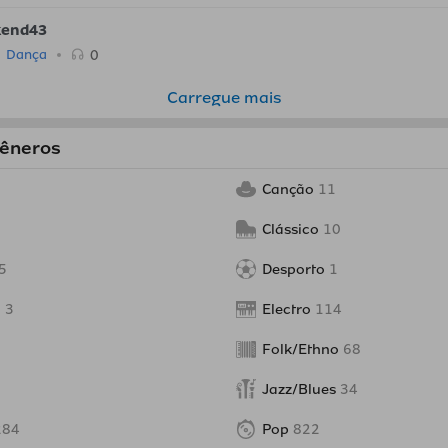
end43
0
Dança
Carregue mais
gêneros
Canção
11
Clássico
10
5
Desporto
1
o
3
Electro
114
Folk/Ethno
68
Jazz/Blues
34
284
Pop
822