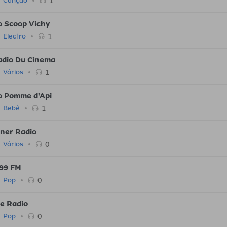
1
Canção
o Scoop Vichy
1
Electro
adio Du Cinema
1
Vários
o Pomme d'Api
1
Bebê
ner Radio
0
Vários
99 FM
0
Pop
e Radio
0
Pop