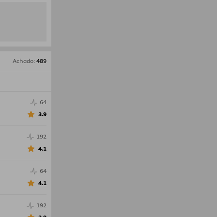
Achado
:
489
64
3.9
192
4.1
64
4.1
192