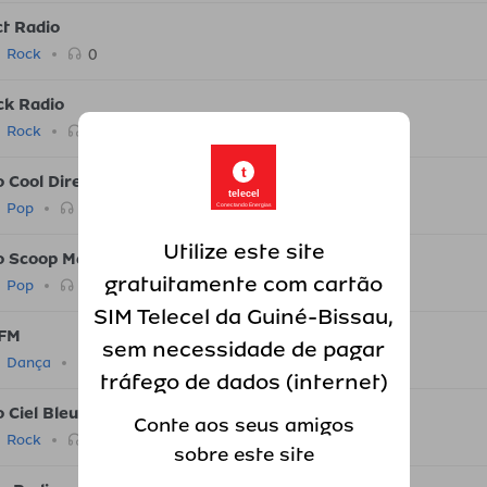
ct Radio
0
Rock
ck Radio
0
Rock
t
 Cool Direct L'air du sud
telecel
0
Pop
Conectando Energias
Utilize este site
o Scoop Macon
gratuitamente com cartão
0
Pop
SIM Telecel da Guiné-Bissau,
FM
sem necessidade de pagar
0
Dança
tráfego de dados (internet)
 Ciel Bleu
Conte aos seus amigos
0
Rock
sobre este site