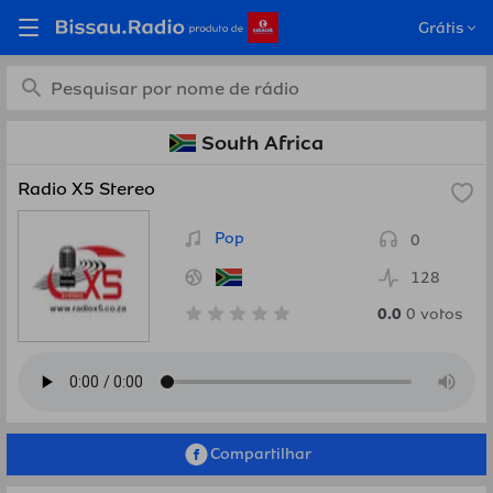
Estações de rádio online
Grátis
grátis de South Africa em
Bissau.Radio
South Africa
Radio X5 Stereo
Pop
0
128
0.0
0
votos
Compartilhar