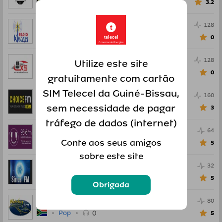
0
Vários
3.2
Radio Khwezi
128
t
0
Pop
0
telecel
Conectando Energias
Radio X5 Stereo
128
Utilize este site
0
Pop
0
gratuitamente com cartão
SIM Telecel da Guiné-Bissau,
Choice FM
160
sem necessidade de pagar
0
Electro
3
tráfego de dados (internet)
Radio Helderberg
64
Conte aos seus amigos
0
Notícias
5
sobre este site
Sirius FM
32
0
Notícias
5
Obrigada
Waterberg Stereo
80
0
Pop
5