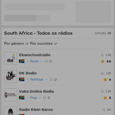
South Africa - Todos os rádios
Achado
:
15
Por gênero
Por ouvintes
Ekseschoolradio
128
0
Rock
3.5
DK Radio
128
0
Notícias
4
Vuka Online Radio
128
0
Pop
5
Radio Klein Karoo
64