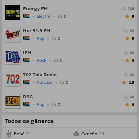
Energy FM
128
0
Electro
5
Hot 91.9 FM
64
0
Pop
5
IFM
64
0
Rock
0
702 Talk Radio
64
0
Notícias
2.5
RSG
64
0
Pop
0
Todos os gêneros
Bebê
11
Canção
10