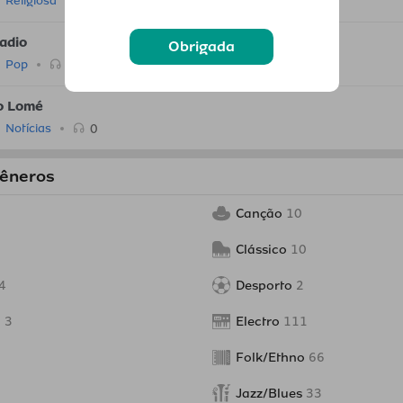
0
Religiosa
adio
Obrigada
0
Pop
o Lomé
0
Notícias
gêneros
Canção
10
Clássico
10
4
Desporto
2
o
3
Electro
111
Folk/Ethno
66
Jazz/Blues
33