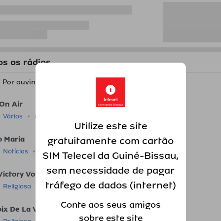
os os rádios
Por ouvintes
t
telecel
 On Air
Conectando Energias
2
Vários
Utilize este site
o Maria
gratuitamente com cartão
1
Notícias
SIM Telecel da Guiné-Bissau,
sem necessidade de pagar
Victory Voice Channel
tráfego de dados (internet)
0
Religiosa
Conte aos seus amigos
ix De La Victoire
sobre este site