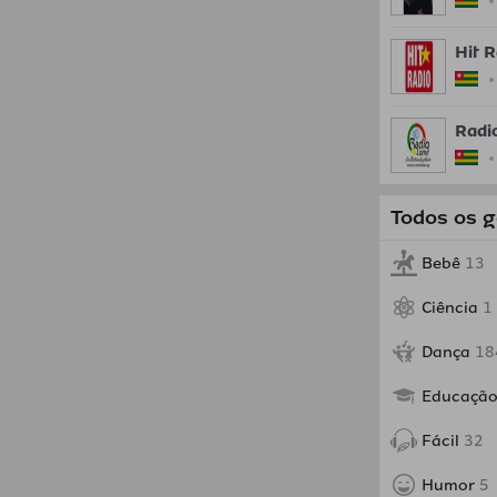
Hit R
Radi
Todos os 
Bebê
13
Ciência
1
Dança
18
Educaçã
Fácil
32
Humor
5