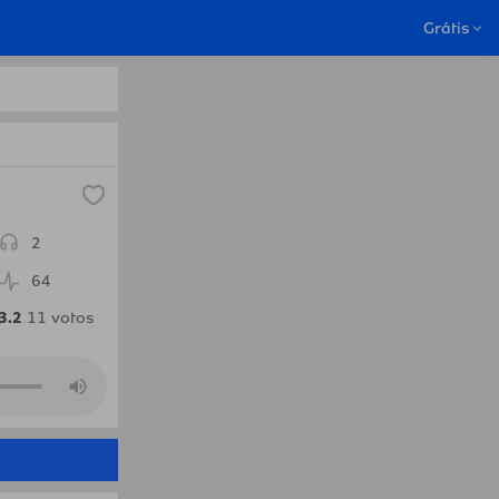
 Togo em Bissau.Radio
Grátis
2
64
3.2
11
votos