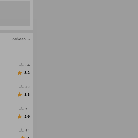
Achado
:
6
64
3.2
32
3.8
64
3.6
64