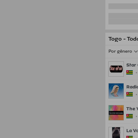
Togo - Tod
Por gênero
Star
Radi
The 
La Vo