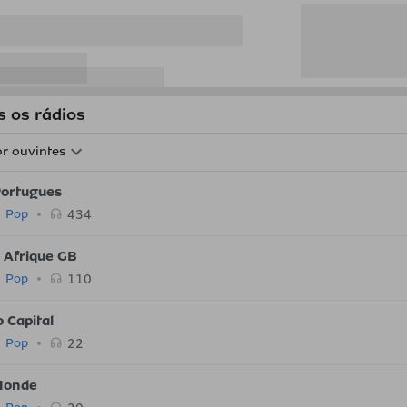
s os rádios
r ouvintes
Portugues
434
Pop
1 Afrique GB
110
Pop
 Capital
22
Pop
Monde