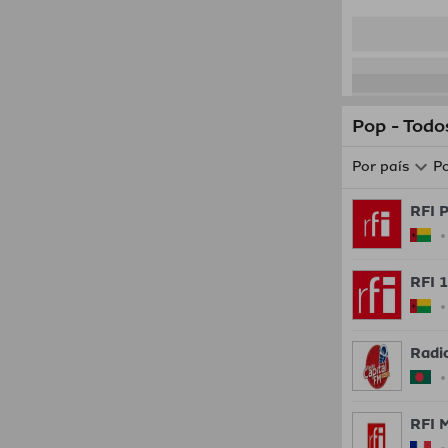
Pop - Todo
Por país
Po
RFI 
RFI 
Radio
RFI 