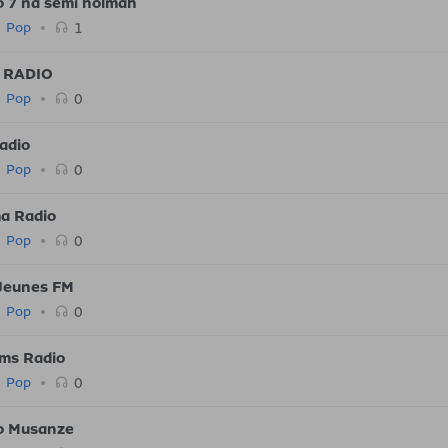
o 7 na semi holmah
1
Pop
 RADIO
0
Pop
adio
0
Pop
ma Radio
0
Pop
Jeunes FM
0
Pop
ms Radio
0
Pop
o Musanze