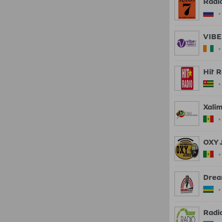
Radi
VIBE
Hit R
Xali
OXY 
Drea
Radi