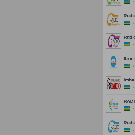
Radi
Radi
Ener
Imba
RADI
Radi