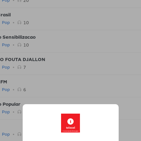
20
Pop
rasil
10
Pop
 Sensibilizacao
10
Pop
IO FOUTA DJALLON
7
Pop
 FM
6
Pop
o Popular
6
Pop
t
telecel
Conectando Energias
6
Pop