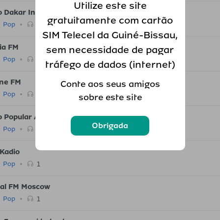
Utilize este site
o Dakar Internationale
gratuitamente com cartão
5
Pop
SIM Telecel da Guiné-Bissau,
ia FM
sem necessidade de pagar
2
Pop
tráfego de dados (internet)
ne FM
Conte aos seus amigos
1
Pop
sobre este site
o Popular Afifense
Obrigada
1
Pop
Kadio
1
Pop
tal FM Moscow
1
Pop