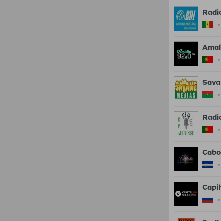
Radi
Amal
Sava
Radi
Cabo
Capi