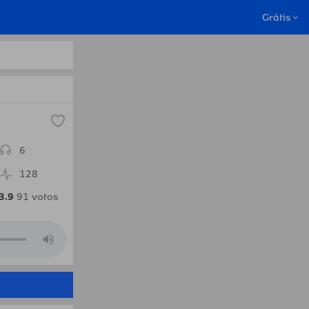
 Pop em Bissau.Radio
Grátis
6
128
3.9
91
votos