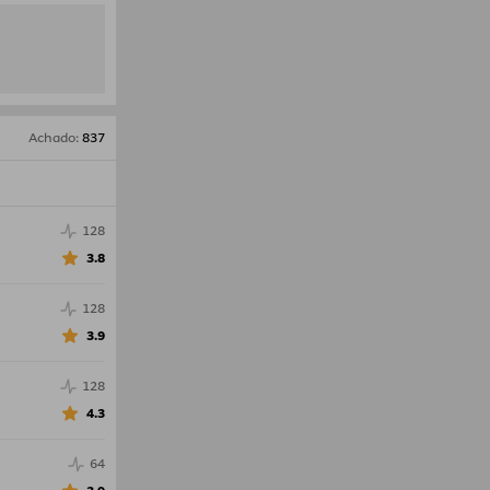
Achado
:
837
128
3.8
128
3.9
128
4.3
64