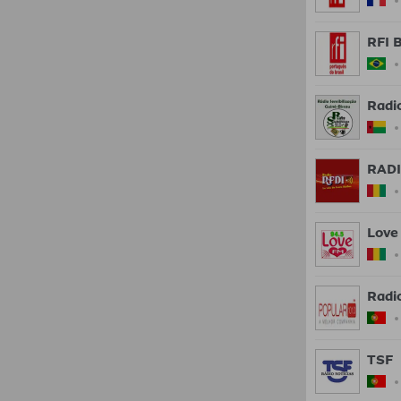
RFI B
Radio
RAD
Love
Radi
TSF