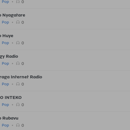
0
Pop
o Nyagatare
0
Pop
o Huye
0
Pop
gy Radio
0
Pop
raga Internet Radio
0
Pop
O INTEKO
0
Pop
o Rubavu
0
Pop