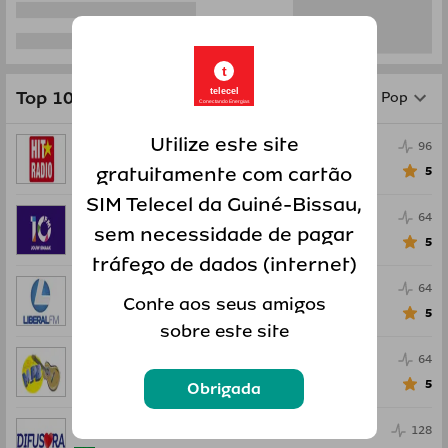
t
telecel
Top 10 por gênero
Pop
Conectando Energias
Utilize este site
Hit Radio
96
gratuitamente com cartão
0
Pop
5
SIM Telecel da Guiné-Bissau,
10 FM
64
sem necessidade de pagar
0
Pop
5
tráfego de dados (internet)
Radio Liberal FM
64
Conte aos seus amigos
0
Pop
5
sobre este site
Radio MPB Brasil
64
0
Pop
5
Obrigada
Radio Difusora
128