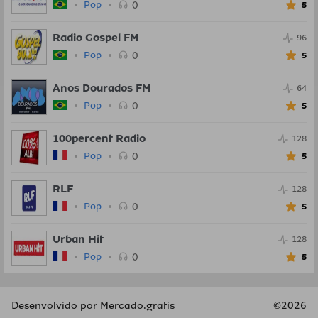
0
Pop
5
Radio Gospel FM
96
0
Pop
5
Anos Dourados FM
64
0
Pop
5
100percent Radio
128
0
Pop
5
RLF
128
0
Pop
5
Urban Hit
128
0
Pop
5
Desenvolvido por Mercado.gratis
Desenvolvido por Mercado.gratis
©
©
2026
2026