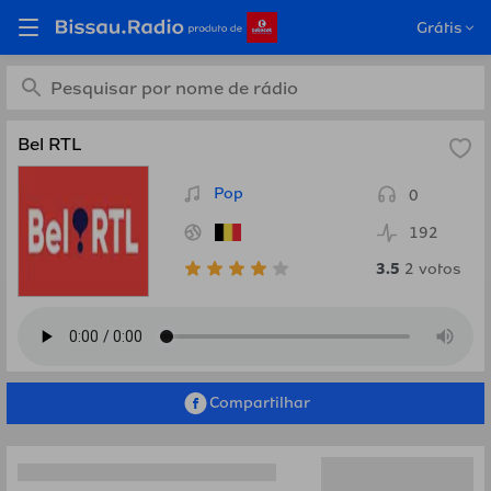
Estações de rádio de Pop
Grátis
Bel RTL
Pop
0
192
3.5
2
votos
Compartilhar