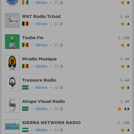
0
Vários
0
RNT Radio Tchad
64
0
Vários
4
Touba Fm
128
0
Vários
0
Mradio Musique
64
0
Vários
0
Treasure Radio
64
0
Vários
5
Ahupa Visual Radio
64
0
Vários
3.3
SIERRA NETWORK RADIO
128
0
Vários
4