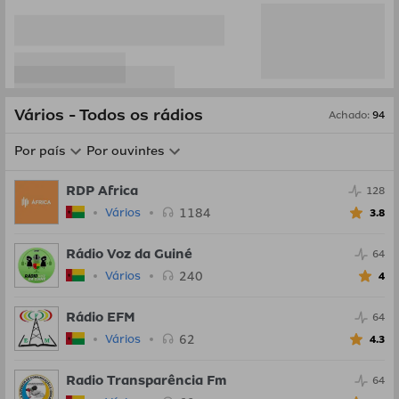
Vários - Todos os rádios
Achado
:
94
Por país
Por ouvintes
RDP Africa
128
1184
Vários
3.8
Rádio Voz da Guiné
64
240
Vários
4
Rádio EFM
64
62
Vários
4.3
Radio Transparência Fm
64