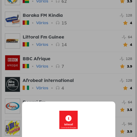
62
Vários
3.9
Baraka FM Kindia
128
15
Vários
4
Littoral Fm Guinee
64
14
Vários
4
BBC Afrique
128
7
Vários
3.9
Afrobeat international
128
4
Vários
4
Rewmi Fm
64
4
Vários
3.5
t
Radio Evangelica FM
96
telecel
Conectando Energias
4
Vários
3.9