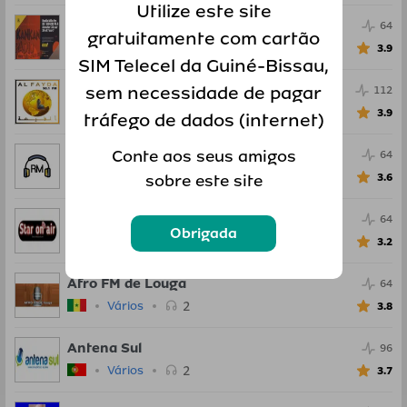
Utilize este site
MILO FM
64
gratuitamente com cartão
3
Vários
3.9
SIM Telecel da Guiné-Bissau,
Radio Al Fayda
sem necessidade de pagar
112
3
Vários
3.9
tráfego de dados (internet)
Super Relax FM
Conte aos seus amigos
64
2
Vários
3.6
sobre este site
Star On Air
64
Obrigada
2
Vários
3.2
Afro FM de Louga
64
2
Vários
3.8
Antena Sul
96
2
Vários
3.7