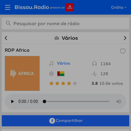
Estações de rádio online
Grátis
grátis de Vários em
Bissau.Radio
Vários
RDP Africa
Vários
1184
128
3.8
10.6k
votos
Compartilhar