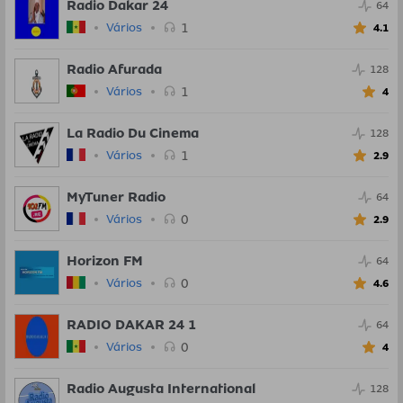
Radio Dakar 24
64
1
Vários
4.1
Radio Afurada
128
1
Vários
4
La Radio Du Cinema
128
1
Vários
2.9
MyTuner Radio
64
0
Vários
2.9
Horizon FM
64
0
Vários
4.6
RADIO DAKAR 24 1
64
0
Vários
4
Radio Augusta International
128