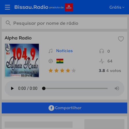
Ouça Alpha Radio, Ghana
Grátis
em Bissau.Radio
Alpha Radio
Notícias
0
64
3.8
4
votos
Compartilhar