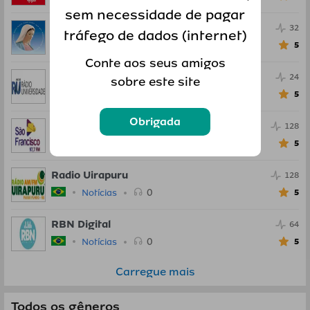
sem necessidade de pagar
Radio Maria
32
tráfego de dados (internet)
0
Notícias
5
Conte aos seus amigos
Radio Universidade
24
sobre este site
0
Notícias
5
Obrigada
Radio Sao Francisco
128
0
Notícias
5
Radio Uirapuru
128
0
Notícias
5
RBN Digital
64
0
Notícias
5
Carregue mais
Todos os gêneros