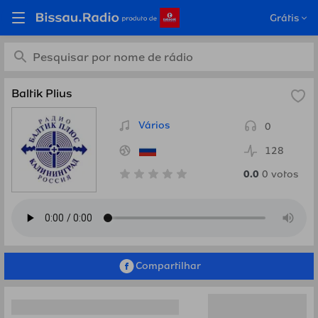
Ouça Baltik Plius, Rússia
Grátis
em Bissau.Radio
Baltik Plius
Vários
0
128
0.0
0
votos
Compartilhar