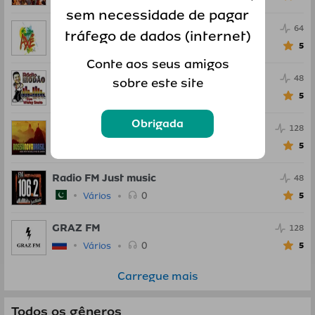
sem necessidade de pagar
Axe Bahia
64
tráfego de dados (internet)
0
Vários
5
Conte aos seus amigos
Radio Modao Com Wisley Souto
48
sobre este site
0
Vários
5
Obrigada
Bossa Nova Brazil
128
0
Vários
5
Radio FM Just music
48
0
Vários
5
GRAZ FM
128
0
Vários
5
Carregue mais
Todos os gêneros