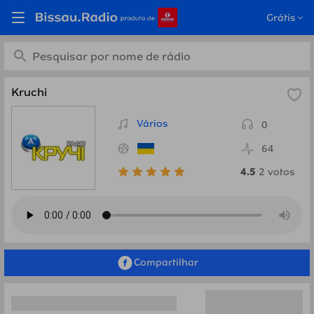
Ouça Kruchi, Ucrânia em
Grátis
Bissau.Radio
Kruchi
Vários
0
64
4.5
2
votos
Compartilhar