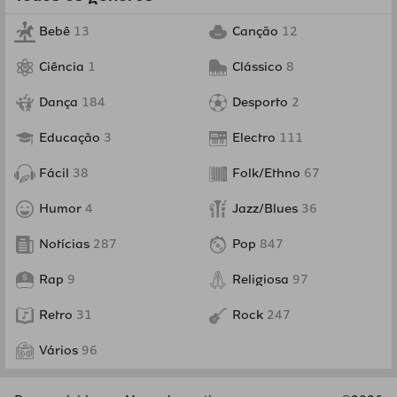
Bebê
13
Canção
12
Ciência
1
Clássico
8
Dança
184
Desporto
2
Educação
3
Electro
111
Fácil
38
Folk/Ethno
67
Humor
4
Jazz/Blues
36
Notícias
287
Pop
847
Rap
9
Religiosa
97
Retro
31
Rock
247
Vários
96