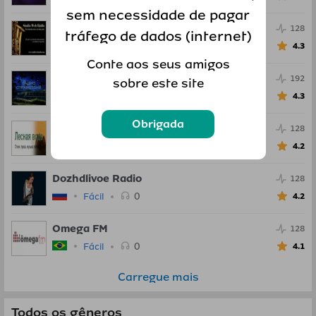
sem necessidade de pagar
Studio Web Radio
128
tráfego de dados (internet)
0
Fácil
4.3
Conte aos seus amigos
Stranstvij
192
sobre este site
0
Fácil
4.3
Obrigada
Lesnaya Voda
128
0
Fácil
4.2
Dozhdlivoe Radio
128
0
Fácil
4.2
Omega FM
128
0
Fácil
4.1
Carregue mais
Todos os gêneros