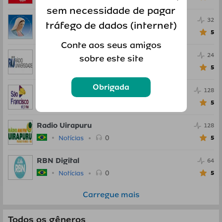
sem necessidade de pagar
Radio Maria
32
tráfego de dados (internet)
0
Notícias
5
Conte aos seus amigos
Radio Universidade
24
sobre este site
0
Notícias
5
Obrigada
Radio Sao Francisco
128
0
Notícias
5
Radio Uirapuru
128
0
Notícias
5
RBN Digital
64
0
Notícias
5
Carregue mais
Todos os gêneros