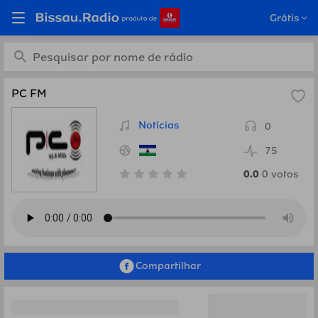
Ouça PC FM, Lesotho em
Grátis
Bissau.Radio
PC FM
Notícias
0
75
0.0
0
votos
Compartilhar