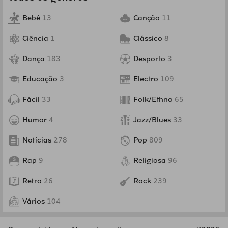
Bebê
13
Canção
11
Ciência
1
Clássico
8
Dança
183
Desporto
3
Educação
3
Electro
109
Fácil
33
Folk/Ethno
65
Humor
4
Jazz/Blues
33
Notícias
278
Pop
809
Rap
9
Religiosa
96
Retro
26
Rock
239
Vários
104