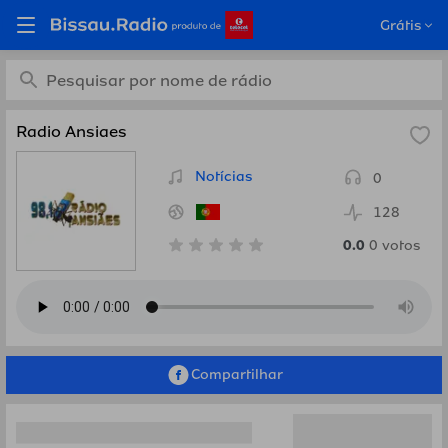
Ouça Radio Ansiaes,
Grátis
Portugal em Bissau.Radio
Radio Ansiaes
Notícias
0
128
0.0
0
votos
Compartilhar