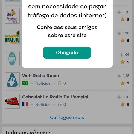
sem necessidade de pagar
Radio Sao Francisco
128
tráfego de dados (internet)
0
Notícias
5
Conte aos seus amigos
Radio Uirapuru
128
sobre este site
0
Notícias
5
Obrigada
RBN Digital
64
0
Notícias
5
Web Radio Rama
128
0
Notícias
5
Goboulot La Radio De L'emploi
128
0
Notícias
5
Carregue mais
Todos os gêneros