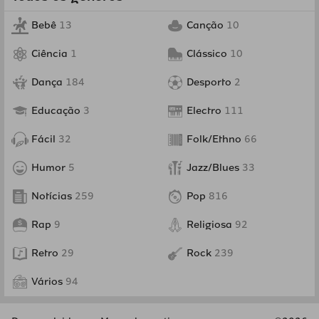
Bebê
13
Canção
10
Ciência
1
Clássico
10
Dança
184
Desporto
2
Educação
3
Electro
111
Fácil
32
Folk/Ethno
66
Humor
5
Jazz/Blues
33
Notícias
259
Pop
816
Rap
9
Religiosa
92
Retro
29
Rock
239
Vários
94