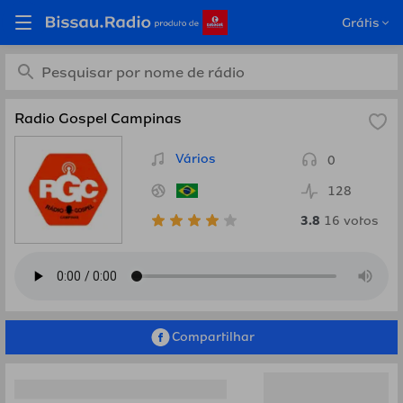
Ouça Radio Gospel
Grátis
Campinas, Brasil em
Bissau.Radio
Radio Gospel Campinas
Vários
0
128
3.8
16
votos
Compartilhar