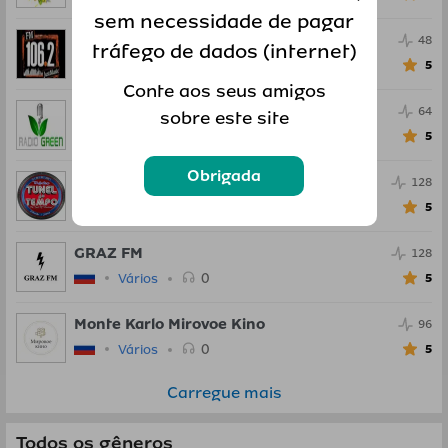
sem necessidade de pagar
Radio FM Just music
48
tráfego de dados (internet)
0
Vários
5
Conte aos seus amigos
Radio Green
64
sobre este site
0
Vários
5
Obrigada
Radio Tunel do Tempo
128
0
Vários
5
GRAZ FM
128
0
Vários
5
Monte Karlo Mirovoe Kino
96
0
Vários
5
Carregue mais
Todos os gêneros