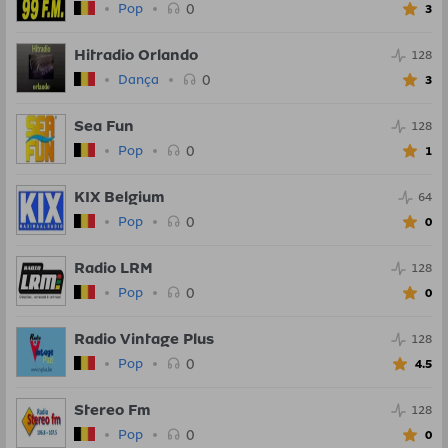
0
Pop
3
Hitradio Orlando
128
0
Dança
3
Sea Fun
128
0
Pop
1
KIX Belgium
64
0
Pop
0
Radio LRM
128
0
Pop
0
Radio Vintage Plus
128
0
Pop
4.5
Stereo Fm
128
0
Pop
0