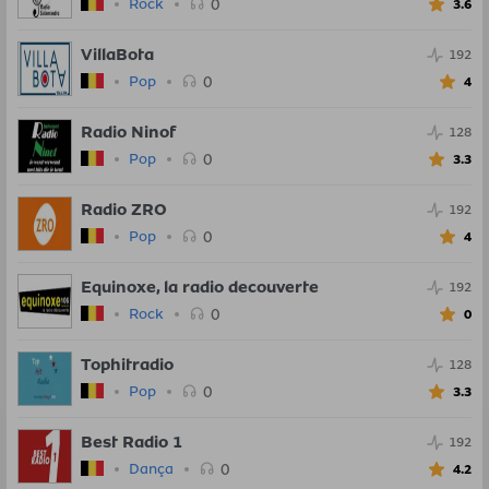
0
Rock
3.6
VillaBota
192
0
Pop
4
Radio Ninof
128
0
Pop
3.3
Radio ZRO
192
0
Pop
4
Equinoxe, la radio decouverte
192
0
Rock
0
Tophitradio
128
0
Pop
3.3
Best Radio 1
192
0
Dança
4.2