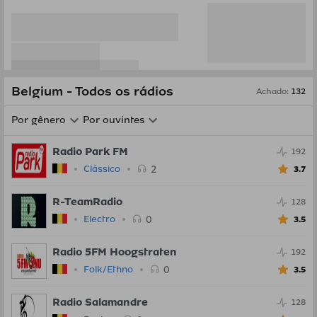
Belgium - Todos os rádios
Achado
:
132
Por gênero
Por ouvintes
Radio Park FM
192
2
Clássico
3.7
R-TeamRadio
128
0
Electro
3.5
Radio 5FM Hoogstraten
192
0
Folk/Ethno
3.5
Radio Salamandre
128