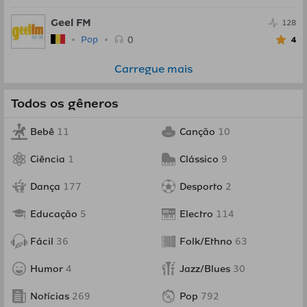
Geel FM
128
0
Pop
4
Carregue mais
Todos os gêneros
Bebê
11
Canção
10
Ciência
1
Clássico
9
Dança
177
Desporto
2
Educação
5
Electro
114
Fácil
36
Folk/Ethno
63
Humor
4
Jazz/Blues
30
Notícias
269
Pop
792