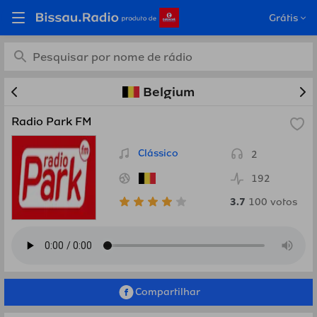
Estações de rádio online
Grátis
grátis de Belgium em
Bissau.Radio
Belgium
Radio Park FM
Clássico
2
192
3.7
100
votos
Compartilhar