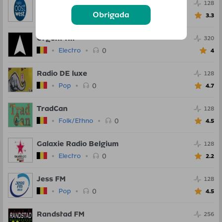
Radio Oost West
128
Obrigada
0
Pop
3.3
Urgent fm
320
0
Electro
4
Radio DE luxe
128
0
Pop
4.7
TradCan
128
0
Folk/Ethno
4.5
Galaxie Radio Belgium
128
0
Electro
2.2
Jess FM
128
0
Pop
4.5
Randstad FM
256