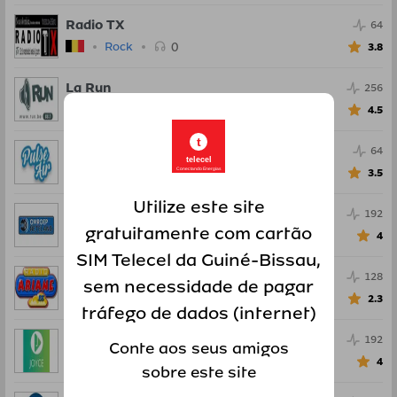
Radio TX
64
0
Rock
3.8
La Run
256
0
Dança
4.5
t
Pulse Air
64
telecel
0
Electro
Conectando Energias
3.5
Utilize este site
Omroep Neteland
192
gratuitamente com cartão
0
Rock
4
SIM Telecel da Guiné-Bissau,
Radio Ariane
128
sem necessidade de pagar
0
Pop
2.3
tráfego de dados (internet)
Radio Joyce
192
Conte aos seus amigos
0
Pop
4
sobre este site