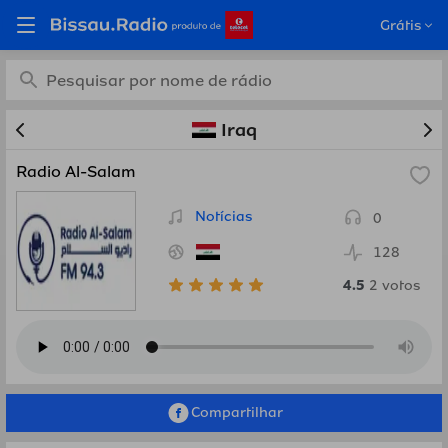
Estações de rádio online
Grátis
grátis de Iraq em
Bissau.Radio
Iraq
Radio Al-Salam
Notícias
0
128
4.5
2
votos
Compartilhar