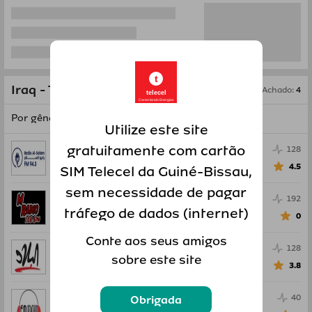
t
Iraq - Todos os rádios
Achado
:
4
telecel
Conectando Energias
Por gênero
Por ouvintes
Utilize este site
gratuitamente com cartão
Radio Al-Salam
128
0
Notícias
4.5
SIM Telecel da Guiné-Bissau,
sem necessidade de pagar
M Radio 105.5 FM
192
tráfego de dados (internet)
0
Pop
0
Conte aos seus amigos
Radio Al-Bilad
128
sobre este site
0
Notícias
3.8
Sumer FM
40
Obrigada