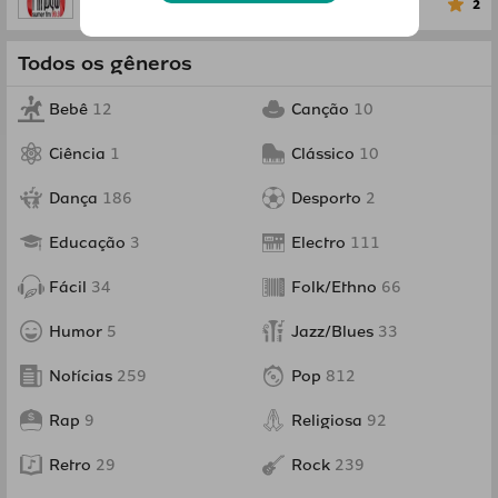
0
Dança
2
Todos os gêneros
Bebê
12
Canção
10
Ciência
1
Clássico
10
Dança
186
Desporto
2
Educação
3
Electro
111
Fácil
34
Folk/Ethno
66
Humor
5
Jazz/Blues
33
Notícias
259
Pop
812
Rap
9
Religiosa
92
Retro
29
Rock
239