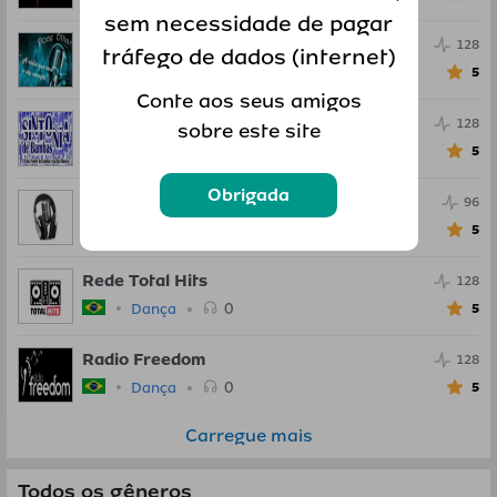
sem necessidade de pagar
Radio Doce Olhar
128
tráfego de dados (internet)
0
Dança
5
Conte aos seus amigos
Radio Sintonia de Bambas
128
sobre este site
0
Dança
5
Obrigada
Radio Studio 97
96
0
Dança
5
Rede Total Hits
128
0
Dança
5
Radio Freedom
128
0
Dança
5
Carregue mais
Todos os gêneros