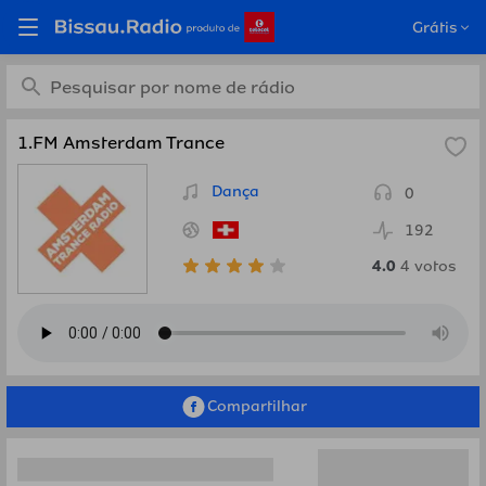
Ouça 1.FM Amsterdam
Grátis
Trance, Suíço em
Bissau.Radio
1.FM Amsterdam Trance
Dança
0
192
4.0
4
votos
Compartilhar