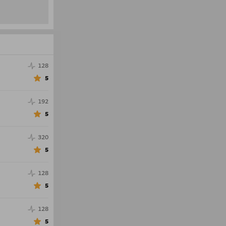
128
5
192
5
320
5
128
5
128
5