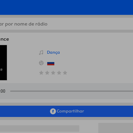
iscover Trance, Rússia em B
ance
Dança
Compartilhar