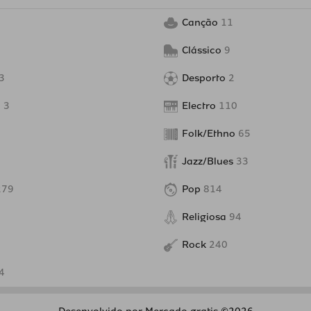
Canção
11
Clássico
9
3
Desporto
2
o
3
Electro
110
Folk/Ethno
65
Jazz/Blues
33
279
Pop
814
Religiosa
94
Rock
240
4