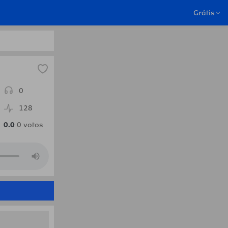
issau.Radio
Grátis
0
128
0.0
0
votos