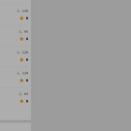
128
5
96
5
128
5
128
5
64
5