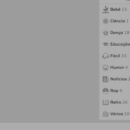
Bebê
13
Ciência
1
Dança
18
Educaçã
Fácil
33
Humor
4
Notícias
Rap
9
Retro
26
Vários
10