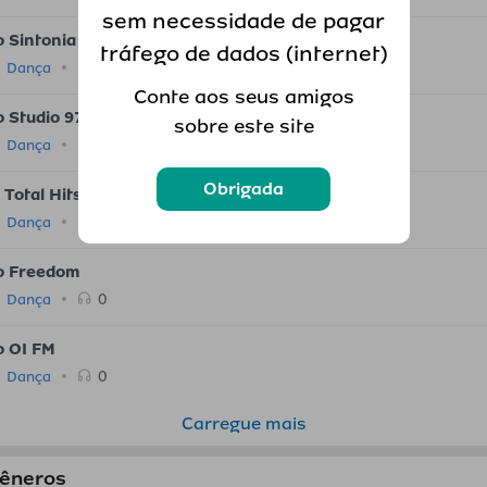
sem necessidade de pagar
o Sintonia de Bambas
tráfego de dados (internet)
0
Dança
Conte aos seus amigos
o Studio 97
sobre este site
0
Dança
Obrigada
Total Hits
0
Dança
o Freedom
0
Dança
o OI FM
0
Dança
Carregue mais
gêneros