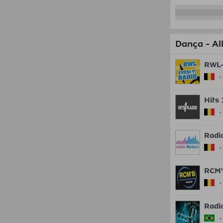
Dança - All
RWL-
Hits
Radi
RCM
Radi