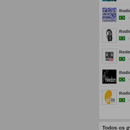
Radi
Radi
Rede 
Radi
Radi
Todos os 