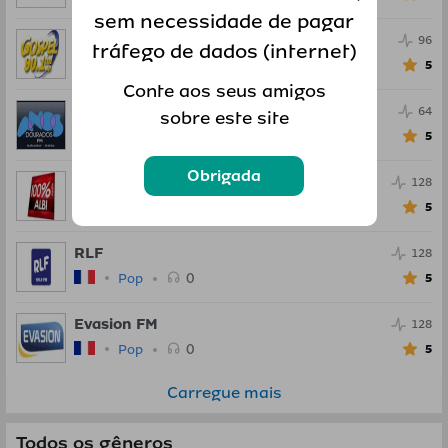
sem necessidade de pagar
Radio Gospel FM
96
tráfego de dados (internet)
0
Pop
5
Conte aos seus amigos
Anos Dourados FM
64
sobre este site
0
Pop
5
Obrigada
100percent Radio
128
0
Pop
5
RLF
128
0
Pop
5
Evasion FM
128
0
Pop
5
Carregue mais
Todos os gêneros