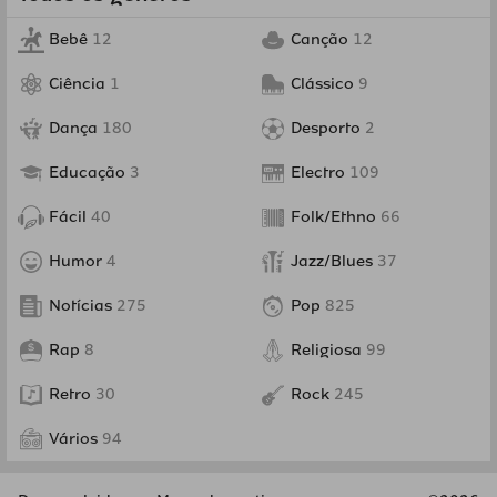
Bebê
12
Canção
12
Ciência
1
Clássico
9
Dança
180
Desporto
2
Educação
3
Electro
109
Fácil
40
Folk/Ethno
66
Humor
4
Jazz/Blues
37
Notícias
275
Pop
825
Rap
8
Religiosa
99
Retro
30
Rock
245
Vários
94