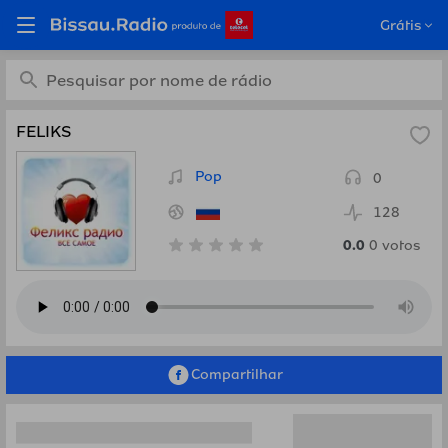
Ouça FELIKS, Rússia em
Grátis
Bissau.Radio
FELIKS
Pop
0
128
0.0
0
votos
Compartilhar