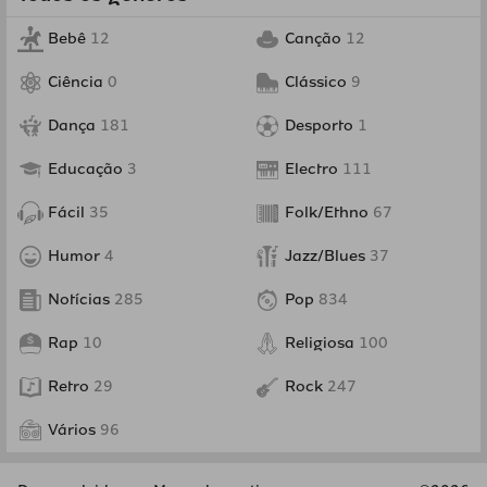
Bebê
12
Canção
12
Ciência
0
Clássico
9
Dança
181
Desporto
1
Educação
3
Electro
111
Fácil
35
Folk/Ethno
67
Humor
4
Jazz/Blues
37
Notícias
285
Pop
834
Rap
10
Religiosa
100
Retro
29
Rock
247
Vários
96