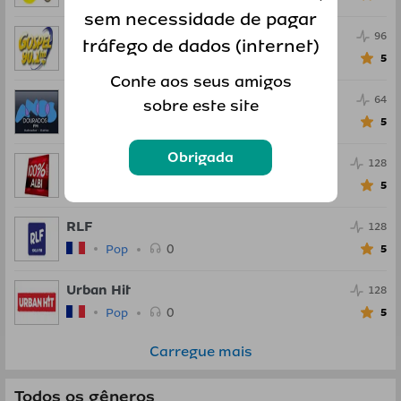
sem necessidade de pagar
Radio Gospel FM
96
tráfego de dados (internet)
0
Pop
5
Conte aos seus amigos
Anos Dourados FM
64
sobre este site
0
Pop
5
Obrigada
100percent Radio
128
0
Pop
5
RLF
128
0
Pop
5
Urban Hit
128
0
Pop
5
Carregue mais
Todos os gêneros