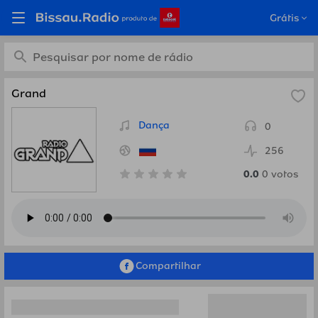
Ouça Grand, Rússia em
Grátis
Bissau.Radio
Grand
Dança
0
256
0.0
0
votos
Compartilhar