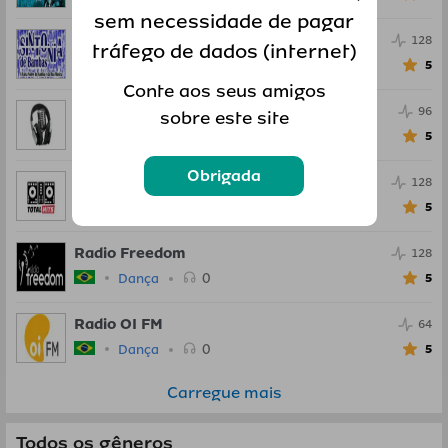
sem necessidade de pagar
Radio Sintonia de Bambas
128
tráfego de dados (internet)
0
Dança
5
Conte aos seus amigos
Radio Studio 97
96
sobre este site
0
Dança
5
Obrigada
Rede Total Hits
128
0
Dança
5
Radio Freedom
128
0
Dança
5
Radio OI FM
64
0
Dança
5
Carregue mais
Todos os gêneros