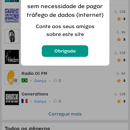
sem necessidade de pagar
Radio Sintonia de Bambas
128
tráfego de dados (internet)
0
Dança
5
Conte aos seus amigos
Radio Studio 97
96
sobre este site
0
Dança
5
Obrigada
Radio Freedom
128
0
Dança
5
Radio OI FM
64
0
Dança
5
Generations
128
0
Dança
5
Carregue mais
Todos os gêneros