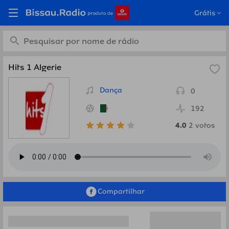
Ouça Hits 1 Algerie, Algeria
Grátis
em Bissau.Radio
Hits 1 Algerie
Dança
0
192
4.0
2
votos
Compartilhar