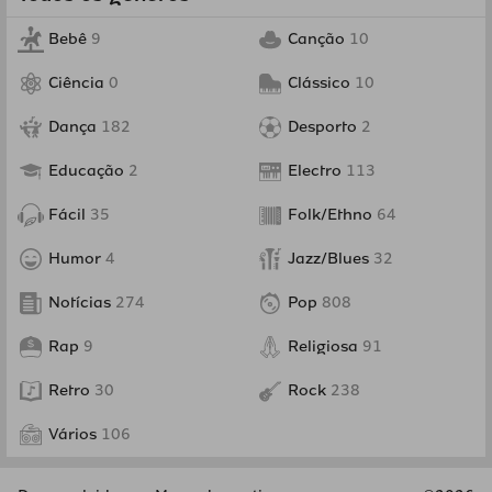
Bebê
9
Canção
10
Ciência
0
Clássico
10
Dança
182
Desporto
2
Educação
2
Electro
113
Fácil
35
Folk/Ethno
64
Humor
4
Jazz/Blues
32
Notícias
274
Pop
808
Rap
9
Religiosa
91
Retro
30
Rock
238
Vários
106