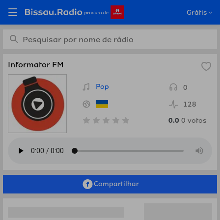
Ouça Informator FM,
Grátis
Ucrânia em Bissau.Radio
Informator FM
Pop
0
128
0.0
0
votos
Compartilhar