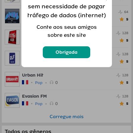
sem necessidade de pagar
Anos Dourados FM
64
tráfego de dados (internet)
0
Pop
5
Conte aos seus amigos
100percent Radio
128
sobre este site
0
Pop
5
Obrigada
RLF
128
0
Pop
5
Urban Hit
128
0
Pop
5
Evasion FM
128
0
Pop
5
Carregue mais
Todos os gêneros