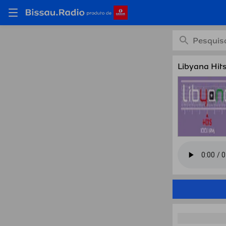
Ouça L
Libyana Hit