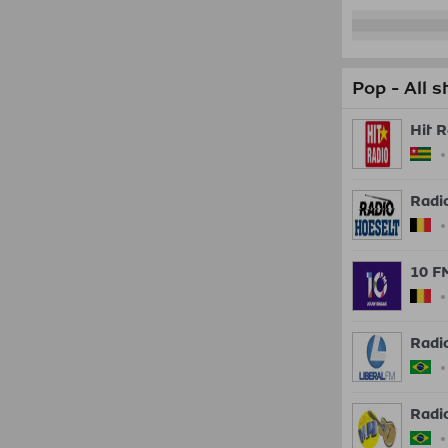
Pop - All s
Hit R
Radi
10 F
Radi
Radi