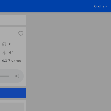
u.Radio
Grátis
0
64
4.1
7
votos