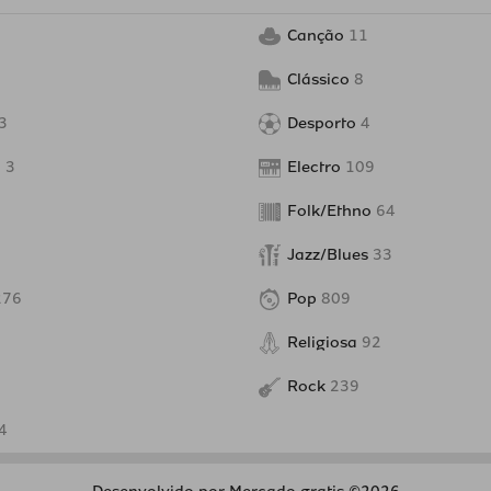
Canção
11
Clássico
8
3
Desporto
4
o
3
Electro
109
Folk/Ethno
64
Jazz/Blues
33
276
Pop
809
Religiosa
92
Rock
239
4