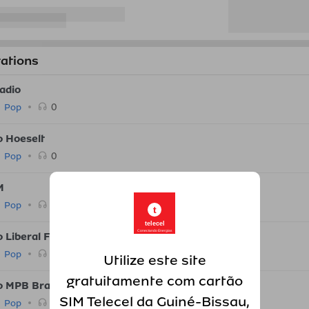
tations
adio
0
Pop
o Hoeselt
0
Pop
M
0
Pop
t
telecel
Conectando Energias
o Liberal FM
0
Pop
Utilize este site
gratuitamente com cartão
o MPB Brasil
SIM Telecel da Guiné-Bissau,
0
Pop