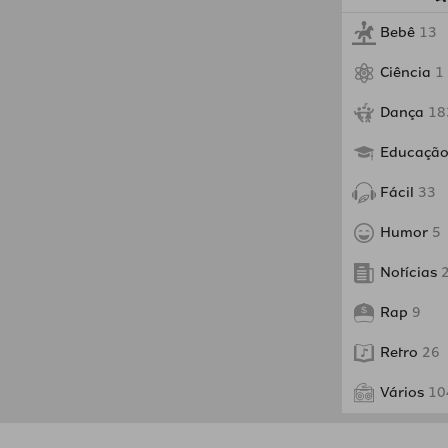
Bebê
13
Ciência
1
Dança
18
Educaçã
Fácil
33
Humor
5
Notícias
Rap
9
Retro
26
Vários
10