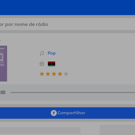
ibyana Hits, Libya em Bissa
s
Pop
Compartilhar