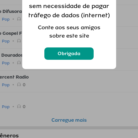
sem necessidade de pagar
o Difusora
tráfego de dados (internet)
0
Pop
Conte aos seus amigos
o Gospel FM
sobre este site
0
Pop
Obrigada
 Dourados FM
0
Pop
ercent Radio
0
Pop
0
Pop
Carregue mais
gêneros