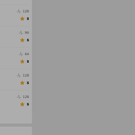
128
5
96
5
64
5
128
5
128
5