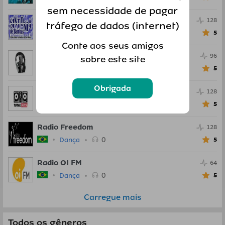
sem necessidade de pagar
Radio Sintonia de Bambas
128
tráfego de dados (internet)
0
Dança
5
Conte aos seus amigos
Radio Studio 97
96
sobre este site
0
Dança
5
Obrigada
Rede Total Hits
128
0
Dança
5
Radio Freedom
128
0
Dança
5
Radio OI FM
64
0
Dança
5
Carregue mais
Todos os gêneros