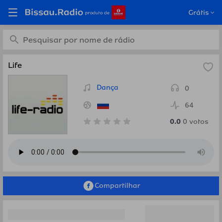
Ouça Life, Rússia em
Grátis
Bissau.Radio
Life
Dança
0
64
0.0
0
votos
Compartilhar