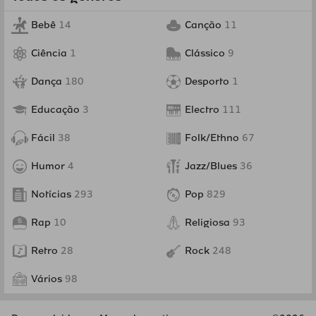
Bebê
14
Canção
11
Ciência
1
Clássico
9
Dança
180
Desporto
1
Educação
3
Electro
111
Fácil
38
Folk/Ethno
67
Humor
4
Jazz/Blues
36
Notícias
293
Pop
829
Rap
10
Religiosa
93
Retro
28
Rock
248
Vários
98