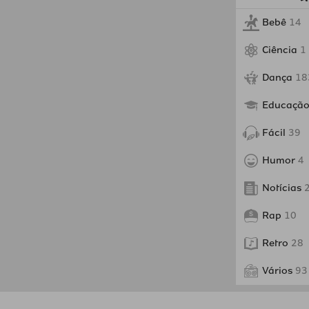
Bebê
14
Ciência
1
Dança
18
Educaçã
Fácil
39
Humor
4
Notícias
Rap
10
Retro
28
Vários
93