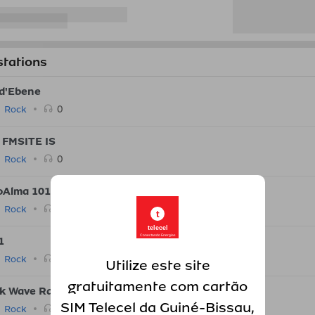
stations
 d'Ebene
0
Rock
 FMSITE IS
0
Rock
oAlma 101.9
0
Rock
t
telecel
Conectando Energias
1
0
Rock
Utilize este site
gratuitamente com cartão
k Wave Radio
SIM Telecel da Guiné-Bissau,
0
Rock