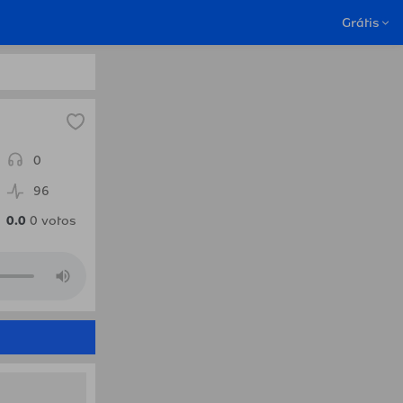
ssau.Radio
Grátis
0
96
0.0
0
votos