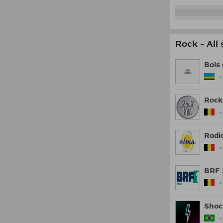
Rock - All 
Bois
Rock
Radi
BRF 
Shoc