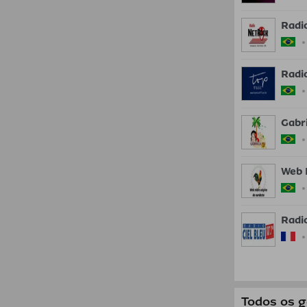
Radi
Radi
Gabr
Web 
Radio
Todos os 