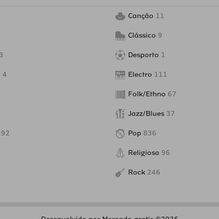
Canção
11
Clássico
9
3
Desporto
1
o
4
Electro
111
Folk/Ethno
67
Jazz/Blues
37
292
Pop
836
Religiosa
96
Rock
246