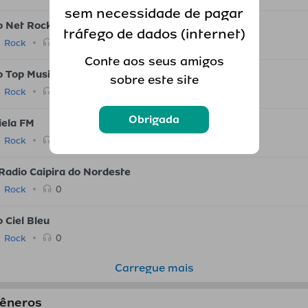
sem necessidade de pagar
o Net Rock
tráfego de dados (internet)
0
Rock
Conte aos seus amigos
o Top Music FM
sobre este site
0
Rock
Obrigada
iela FM
0
Rock
Radio Caipira do Nordeste
0
Rock
 Ciel Bleu
0
Rock
Carregue mais
gêneros