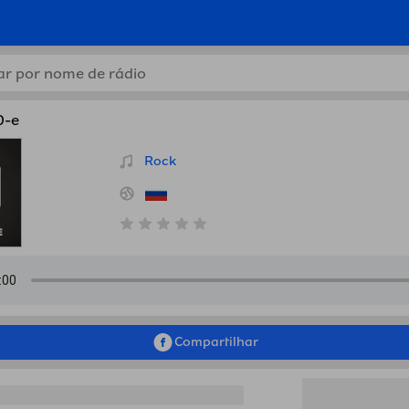
aximum 90-e, Rússia em Bi
0-e
Rock
Compartilhar