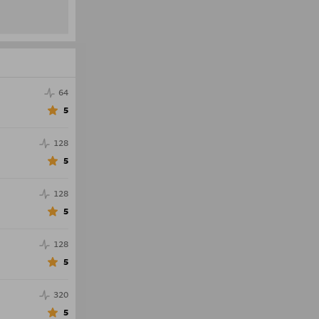
64
5
128
5
128
5
128
5
320
5