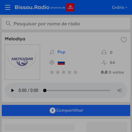
Ouça Melodiya, Rússia em
Grátis
Bissau.Radio
Melodiya
Pop
0
64
0.0
0
votos
Compartilhar