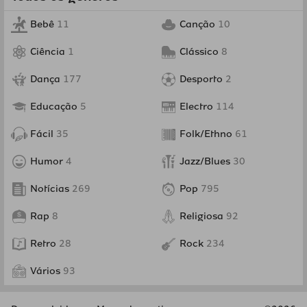
Bebê
11
Canção
10
Ciência
1
Clássico
8
Dança
177
Desporto
2
Educação
5
Electro
114
Fácil
35
Folk/Ethno
61
Humor
4
Jazz/Blues
30
Notícias
269
Pop
795
Rap
8
Religiosa
92
Retro
28
Rock
234
Vários
93