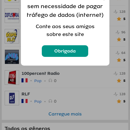
sem necessidade de pagar
Radio Difusora
128
tráfego de dados (internet)
0
Pop
5
Conte aos seus amigos
Radio Gospel FM
96
sobre este site
0
Pop
5
Obrigada
Anos Dourados FM
64
0
Pop
5
100percent Radio
128
0
Pop
5
RLF
128
0
Pop
5
Carregue mais
Todos os gêneros