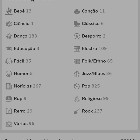
Bebê
13
Canção
11
Ciência
1
Clássico
6
Dança
183
Desporto
2
Educação
3
Electro
109
Fácil
35
Folk/Ethno
65
Humor
5
Jazz/Blues
36
Notícias
267
Pop
825
Rap
9
Religiosa
99
Retro
29
Rock
237
Vários
96