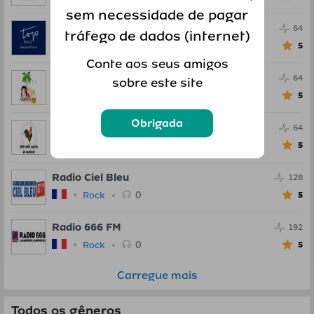
sem necessidade de pagar
Radio Top Music FM
64
tráfego de dados (internet)
0
Rock
5
Conte aos seus amigos
Gabriela FM
64
sobre este site
0
Rock
5
Obrigada
Web Radio Caipira do Nordeste
64
0
Rock
5
Radio Ciel Bleu
128
0
Rock
5
Radio 666 FM
192
0
Rock
5
Carregue mais
Todos os gêneros