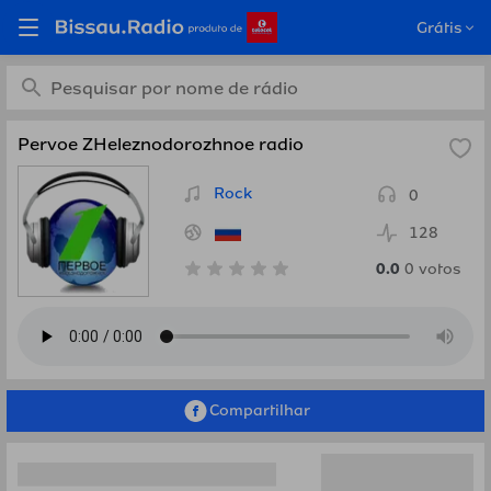
Ouça Pervoe
Grátis
ZHeleznodorozhnoe radio,
Rússia em Bissau.Radio
Pervoe ZHeleznodorozhnoe radio
Rock
0
128
0.0
0
votos
Compartilhar