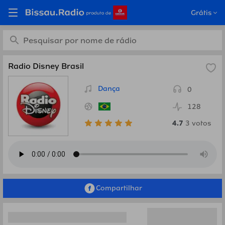
Ouça Radio Disney Brasil,
Grátis
Brasil em Bissau.Radio
Radio Disney Brasil
Dança
0
128
4.7
3
votos
Compartilhar