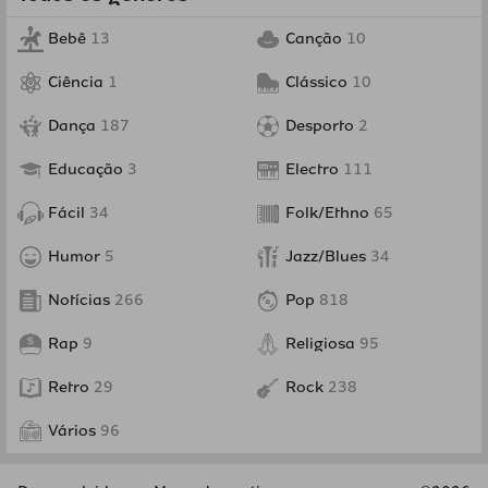
Bebê
13
Canção
10
Ciência
1
Clássico
10
Dança
187
Desporto
2
Educação
3
Electro
111
Fácil
34
Folk/Ethno
65
Humor
5
Jazz/Blues
34
Notícias
266
Pop
818
Rap
9
Religiosa
95
Retro
29
Rock
238
Vários
96