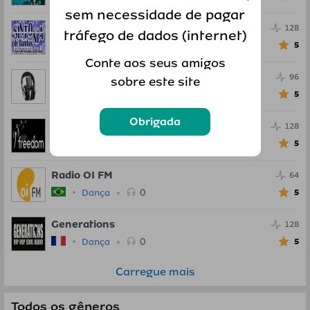
sem necessidade de pagar
Radio Sintonia de Bambas
128
tráfego de dados (internet)
0
Dança
5
Conte aos seus amigos
Radio Studio 97
96
sobre este site
0
Dança
5
Obrigada
Radio Freedom
128
0
Dança
5
Radio OI FM
64
0
Dança
5
Generations
128
0
Dança
5
Carregue mais
Todos os gêneros