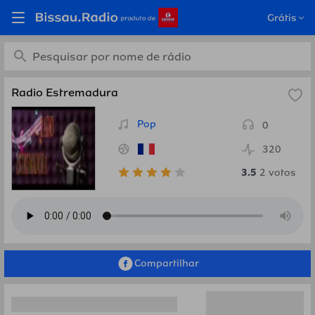
Ouça Radio Estremadura,
Grátis
França em Bissau.Radio
Radio Estremadura
Pop
0
320
3.5
2
votos
Compartilhar