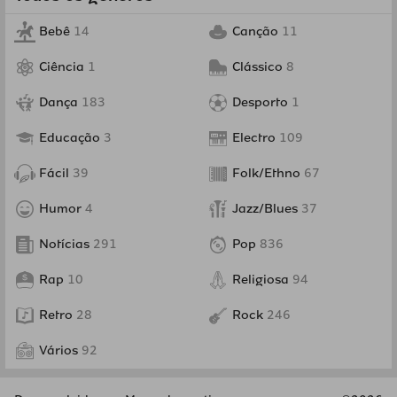
Bebê
14
Canção
11
Ciência
1
Clássico
8
Dança
183
Desporto
1
Educação
3
Electro
109
Fácil
39
Folk/Ethno
67
Humor
4
Jazz/Blues
37
Notícias
291
Pop
836
Rap
10
Religiosa
94
Retro
28
Rock
246
Vários
92