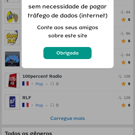
sem necessidade de pagar
Radio MPB Brasil
64
tráfego de dados (internet)
0
Pop
5
Conte aos seus amigos
Radio Gospel FM
96
sobre este site
0
Pop
5
Obrigada
Anos Dourados FM
64
0
Pop
5
100percent Radio
128
0
Pop
5
RLF
128
0
Pop
5
Carregue mais
Todos os gêneros