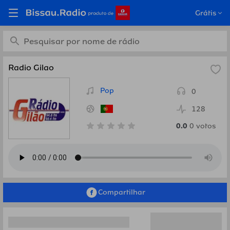
Ouça Radio Gilao, Portugal
Grátis
em Bissau.Radio
Radio Gilao
Pop
0
128
0.0
0
votos
Compartilhar