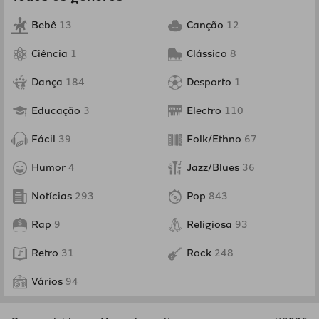
Bebê
13
Canção
12
Ciência
1
Clássico
8
Dança
184
Desporto
1
Educação
3
Electro
110
Fácil
39
Folk/Ethno
67
Humor
4
Jazz/Blues
36
Notícias
293
Pop
843
Rap
9
Religiosa
93
Retro
31
Rock
248
Vários
94