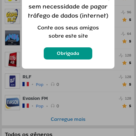
sem necessidade de pagar
Radio Gospel FM
96
tráfego de dados (internet)
0
Pop
5
Conte aos seus amigos
Anos Dourados FM
64
sobre este site
0
Pop
5
Obrigada
100percent Radio
128
0
Pop
5
RLF
128
0
Pop
5
Evasion FM
128
0
Pop
5
Carregue mais
Todos os gêneros