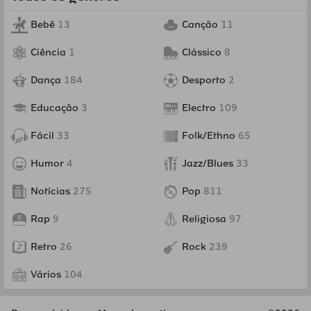
Bebê
13
Canção
11
Ciência
1
Clássico
8
Dança
184
Desporto
2
Educação
3
Electro
109
Fácil
33
Folk/Ethno
65
Humor
4
Jazz/Blues
33
Notícias
275
Pop
811
Rap
9
Religiosa
97
Retro
26
Rock
239
Vários
104