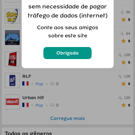
sem necessidade de pagar
Radio Gospel FM
96
tráfego de dados (internet)
0
Pop
5
Conte aos seus amigos
Anos Dourados FM
64
sobre este site
0
Pop
5
Obrigada
100percent Radio
128
0
Pop
5
RLF
128
0
Pop
5
Urban Hit
128
0
Pop
5
Carregue mais
Todos os gêneros