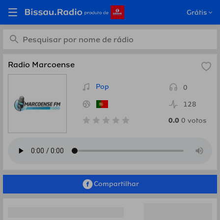
Ouça Radio Marcoense,
Grátis
Portugal em Bissau.Radio
Radio Marcoense
Pop
0
128
0.0
0
votos
Compartilhar