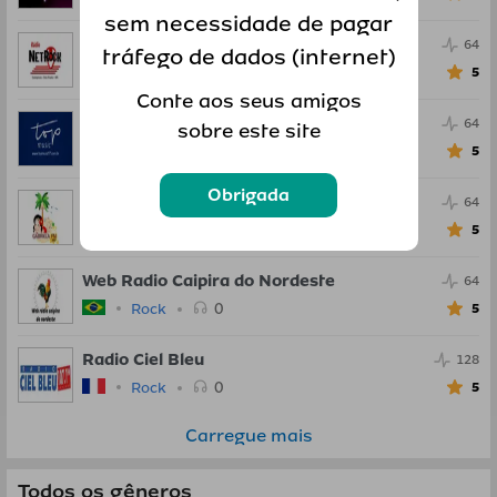
sem necessidade de pagar
Radio Net Rock
64
tráfego de dados (internet)
0
Rock
5
Conte aos seus amigos
Radio Top Music FM
64
sobre este site
0
Rock
5
Obrigada
Gabriela FM
64
0
Rock
5
Web Radio Caipira do Nordeste
64
0
Rock
5
Radio Ciel Bleu
128
0
Rock
5
Carregue mais
Todos os gêneros