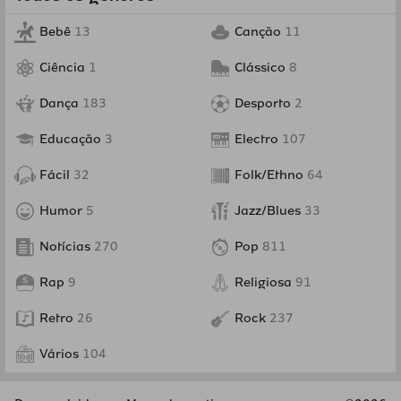
Bebê
13
Canção
11
Ciência
1
Clássico
8
Dança
183
Desporto
2
Educação
3
Electro
107
Fácil
32
Folk/Ethno
64
Humor
5
Jazz/Blues
33
Notícias
270
Pop
811
Rap
9
Religiosa
91
Retro
26
Rock
237
Vários
104