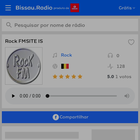
Ouça Rock FMSITE IS,
Grátis
Belgium em Bissau.Radio
Rock FMSITE IS
Rock
0
128
5.0
1
votos
Compartilhar