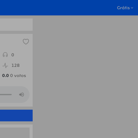
adio
Grátis
0
128
0.0
0
votos