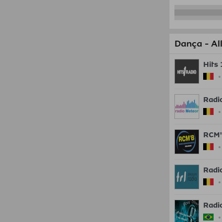
Dança - All
Hits
Radi
RCM
Radi
Radi