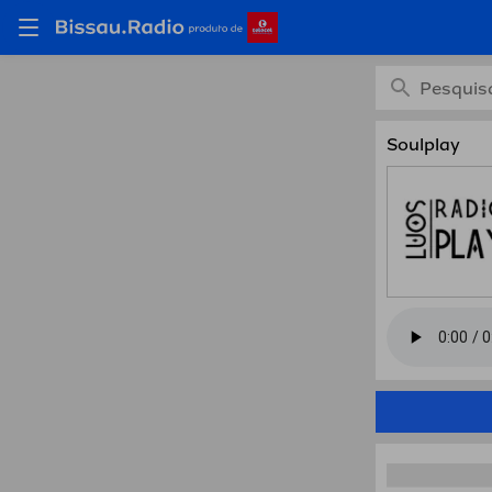
Ouça S
Soulplay