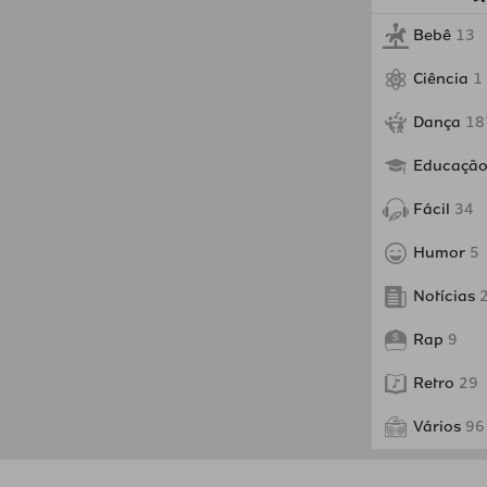
Bebê
13
Ciência
1
Dança
18
Educaçã
Fácil
34
Humor
5
Notícias
Rap
9
Retro
29
Vários
96