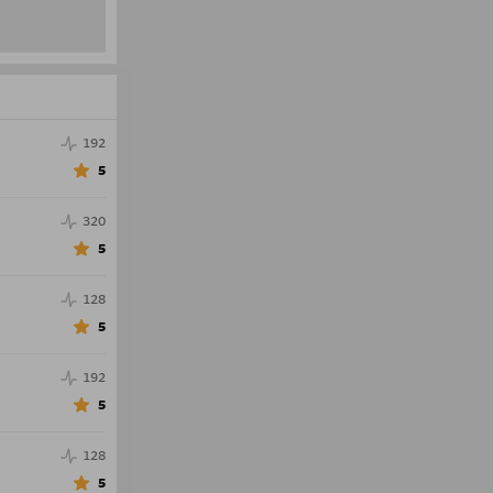
192
5
320
5
128
5
192
5
128
5