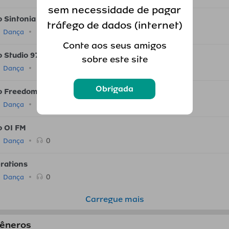
sem necessidade de pagar
o Sintonia de Bambas
tráfego de dados (internet)
0
Dança
Conte aos seus amigos
o Studio 97
sobre este site
0
Dança
Obrigada
o Freedom
0
Dança
o OI FM
0
Dança
rations
0
Dança
Carregue mais
gêneros