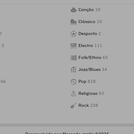
Canção
10
Clássico
10
7
Desporto
2
o
3
Electro
111
Folk/Ethno
65
Jazz/Blues
34
266
Pop
818
Religiosa
93
Rock
238