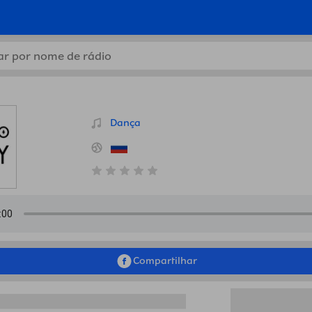
oulplay, Rússia em Bissau.R
Dança
Compartilhar