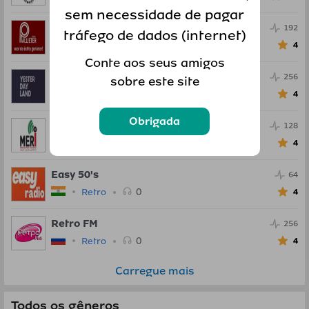
sem necessidade de pagar
radio pallieter
192
tráfego de dados (internet)
0
Retro
4
Conte aos seus amigos
Yesterdayland
256
sobre este site
0
Retro
4
Obrigada
Middle East Radio-International
128
0
Retro
4
Easy 50's
64
0
Retro
4
Retro FM
256
0
Retro
4
Carregue mais
Todos os gêneros