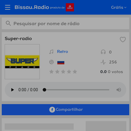
Ouça Super-radio, Rússia
Grátis
em Bissau.Radio
Super-radio
Retro
0
256
0.0
0
votos
Compartilhar