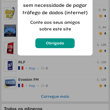
sem necessidade de pagar
Radio Gospel FM
96
tráfego de dados (internet)
0
Pop
5
Conte aos seus amigos
Anos Dourados FM
64
sobre este site
0
Pop
5
Obrigada
100percent Radio
128
0
Pop
5
RLF
128
0
Pop
5
Evasion FM
128
0
Pop
5
Carregue mais
Todos os gêneros