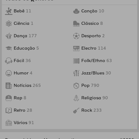
Bebê
11
Canção
10
Ciência
1
Clássico
8
Dança
177
Desporto
2
Educação
5
Electro
114
Fácil
36
Folk/Ethno
63
Humor
4
Jazz/Blues
30
Notícias
265
Pop
790
Rap
8
Religiosa
90
Retro
28
Rock
233
Vários
91