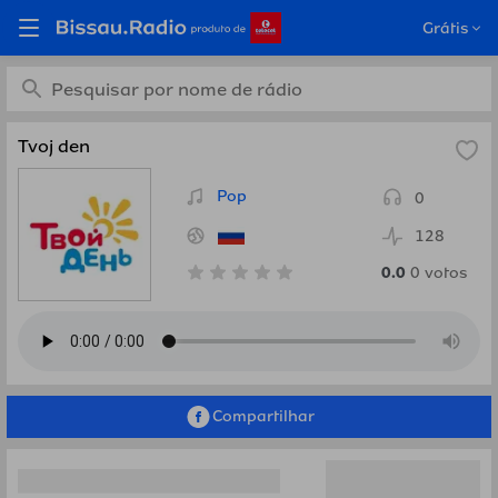
Ouça Tvoj den, Rússia em
Grátis
Bissau.Radio
Tvoj den
Pop
0
128
0.0
0
votos
Compartilhar