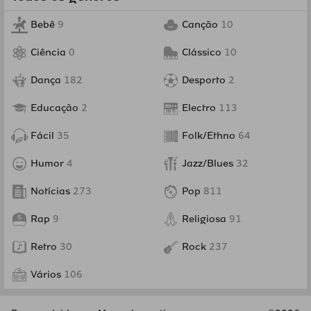
Bebê
9
Canção
10
Ciência
0
Clássico
10
Dança
182
Desporto
2
Educação
2
Electro
113
Fácil
35
Folk/Ethno
64
Humor
4
Jazz/Blues
32
Notícias
273
Pop
811
Rap
9
Religiosa
91
Retro
30
Rock
237
Vários
106