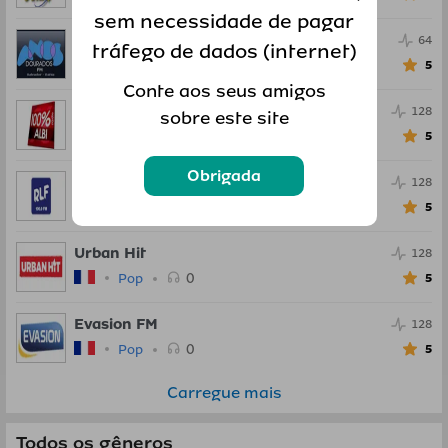
sem necessidade de pagar
Anos Dourados FM
64
tráfego de dados (internet)
0
Pop
5
Conte aos seus amigos
100percent Radio
128
sobre este site
0
Pop
5
Obrigada
RLF
128
0
Pop
5
Urban Hit
128
0
Pop
5
Evasion FM
128
0
Pop
5
Carregue mais
Todos os gêneros