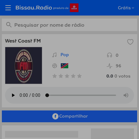
Ouça West Coast FM,
Grátis
Namibia em Bissau.Radio
West Coast FM
Pop
0
96
0.0
0
votos
Compartilhar