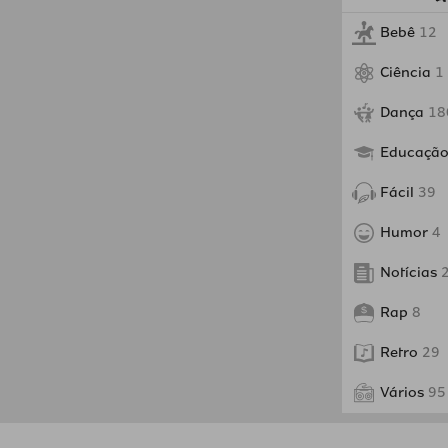
Bebê
12
Ciência
1
Dança
18
Educaçã
Fácil
39
Humor
4
Notícias
Rap
8
Retro
29
Vários
95