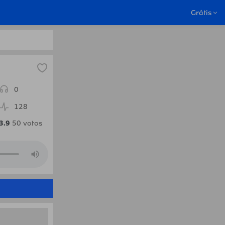
Bissau.Radio
Grátis
0
128
3.9
50
votos