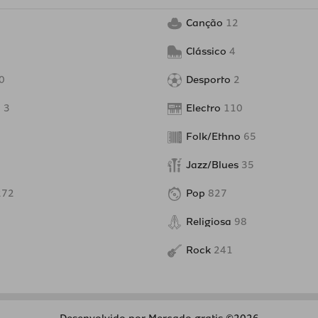
Canção
12
Clássico
4
0
Desporto
2
o
3
Electro
110
Folk/Ethno
65
Jazz/Blues
35
272
Pop
827
Religiosa
98
Rock
241