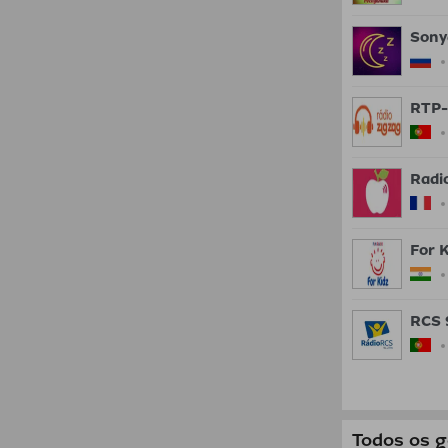
Sony
RTP-
Radi
For 
RCS 
Todos os 