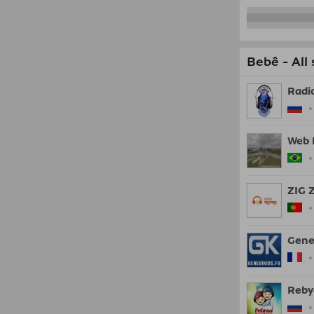
Bebê - All 
Radi
Web 
ZIG 
Gene
Reby