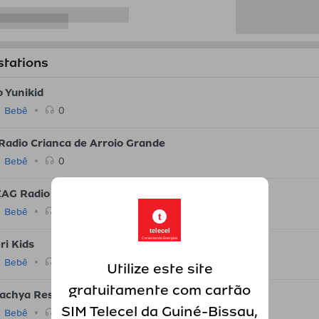
stations
o Yunikid
0
Bebê
Radio Crianca de Arroio Grande
0
Bebê
ZAG Radio
0
Bebê
t
telecel
Conectando Energias
ri Kids
0
Bebê
Utilize este site
gratuitamente com cartão
achya Respublika
SIM Telecel da Guiné-Bissau,
0
Bebê