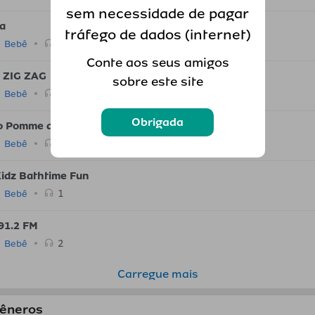
sem necessidade de pagar
a
tráfego de dados (internet)
0
Bebê
Conte aos seus amigos
 ZIG ZAG
sobre este site
4
Bebê
Obrigada
o Pomme d'Api
1
Bebê
Kidz Bathtime Fun
1
Bebê
91.2 FM
2
Bebê
Carregue mais
gêneros