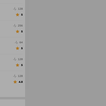
128
5
256
5
64
5
128
5
128
4.8