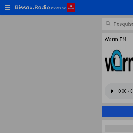
Ouça W
Warm FM