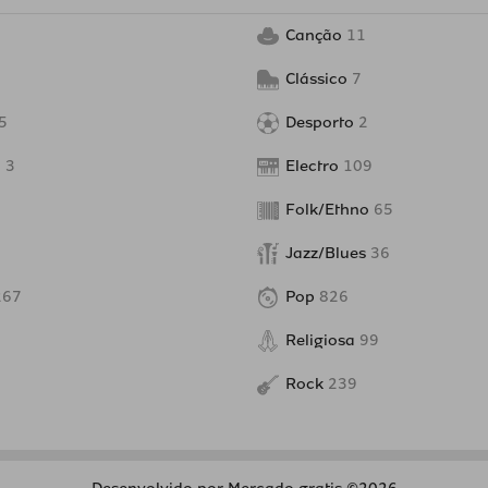
Canção
11
Clássico
7
5
Desporto
2
o
3
Electro
109
Folk/Ethno
65
Jazz/Blues
36
267
Pop
826
Religiosa
99
Rock
239