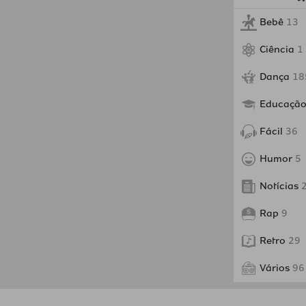
Bebê
13
Ciência
1
Dança
18
Educaçã
Fácil
36
Humor
5
Notícias
Rap
9
Retro
29
Vários
96