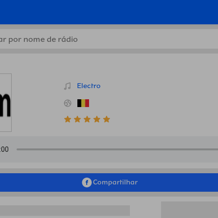
arm FM, Belgium em Bissau
Electro
Compartilhar