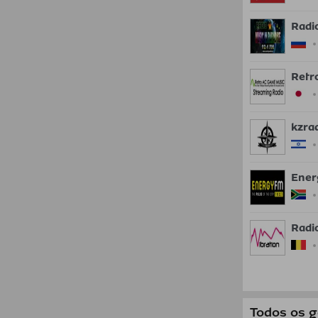
Radi
Retr
kzra
Ener
Radi
Todos os 