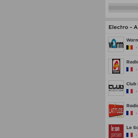
Electro - A
War
Radi
Club
Radi
Le S