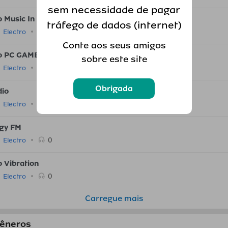
sem necessidade de pagar
o Music In Paradise
tráfego de dados (internet)
0
Electro
Conte aos seus amigos
o PC GAME Music Radio
sobre este site
0
Electro
Obrigada
dio
0
Electro
gy FM
0
Electro
o Vibration
0
Electro
Carregue mais
gêneros